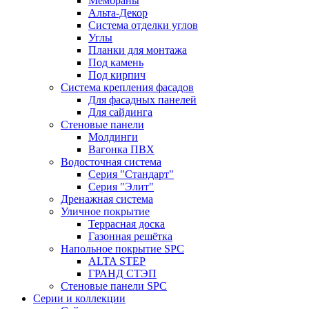
Мембраны
Альта-Декор
Система отделки углов
Углы
Планки для монтажа
Под камень
Под кирпич
Система крепления фасадов
Для фасадных панелей
Для сайдинга
Стеновые панели
Молдинги
Вагонка ПВХ
Водосточная система
Серия "Стандарт"
Серия "Элит"
Дренажная система
Уличное покрытие
Террасная доска
Газонная решётка
Напольное покрытие SPC
ALTA STEP
ГРАНД СТЭП
Стеновые панели SPC
Серии и коллекции