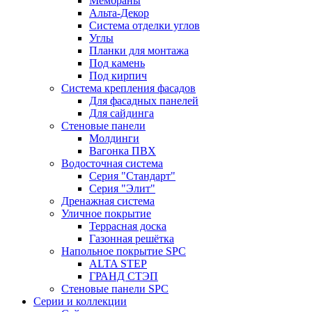
Мембраны
Альта-Декор
Система отделки углов
Углы
Планки для монтажа
Под камень
Под кирпич
Система крепления фасадов
Для фасадных панелей
Для сайдинга
Стеновые панели
Молдинги
Вагонка ПВХ
Водосточная система
Серия "Стандарт"
Серия "Элит"
Дренажная система
Уличное покрытие
Террасная доска
Газонная решётка
Напольное покрытие SPC
ALTA STEP
ГРАНД СТЭП
Стеновые панели SPC
Серии и коллекции