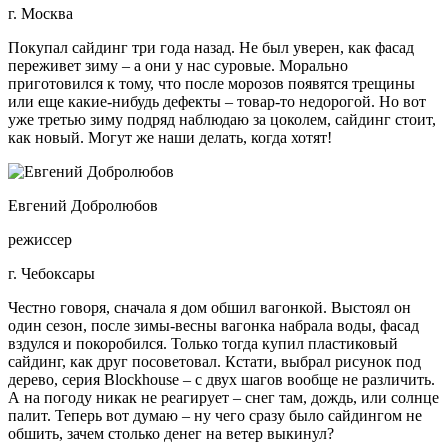
г. Москва
Покупал сайдинг три года назад. Не был уверен, как фасад
переживет зиму – а они у нас суровые. Морально
приготовился к тому, что после морозов появятся трещины
или еще какие-нибудь дефекты – товар-то недорогой. Но вот
уже третью зиму подряд наблюдаю за цоколем, сайдинг стоит,
как новый. Могут же наши делать, когда хотят!
Евгений Добролюбов
режиссер
г. Чебоксары
Честно говоря, сначала я дом обшил вагонкой. Выстоял он
один сезон, после зимы-весны вагонка набрала воды, фасад
вздулся и покоробился. Только тогда купил пластиковый
сайдинг, как друг посоветовал. Кстати, выбрал рисунок под
дерево, серия Blockhouse – с двух шагов вообще не различить.
А на погоду никак не реагирует – снег там, дождь, или солнце
палит. Теперь вот думаю – ну чего сразу было сайдингом не
обшить, зачем столько денег на ветер выкинул?