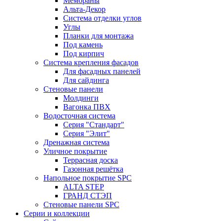
Мембраны
Альта-Декор
Система отделки углов
Углы
Планки для монтажа
Под камень
Под кирпич
Система крепления фасадов
Для фасадных панелей
Для сайдинга
Стеновые панели
Молдинги
Вагонка ПВХ
Водосточная система
Серия "Стандарт"
Серия "Элит"
Дренажная система
Уличное покрытие
Террасная доска
Газонная решётка
Напольное покрытие SPC
ALTA STEP
ГРАНД СТЭП
Стеновые панели SPC
Серии и коллекции