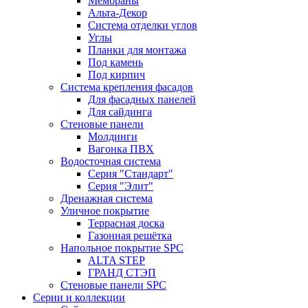
Мембраны
Альта-Декор
Система отделки углов
Углы
Планки для монтажа
Под камень
Под кирпич
Система крепления фасадов
Для фасадных панелей
Для сайдинга
Стеновые панели
Молдинги
Вагонка ПВХ
Водосточная система
Серия "Стандарт"
Серия "Элит"
Дренажная система
Уличное покрытие
Террасная доска
Газонная решётка
Напольное покрытие SPC
ALTA STEP
ГРАНД СТЭП
Стеновые панели SPC
Серии и коллекции