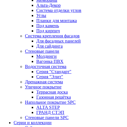
Мембраны
Альта-Декор
Система отделки углов
Углы
Планки для монтажа
Под камень
Под кирпич
Система крепления фасадов
Для фасадных панелей
Для сайдинга
Стеновые панели
Молдинги
Вагонка ПВХ
Водосточная система
Серия "Стандарт"
Серия "Элит"
Дренажная система
Уличное покрытие
Террасная доска
Газонная решётка
Напольное покрытие SPC
ALTA STEP
ГРАНД СТЭП
Стеновые панели SPC
Серии и коллекции