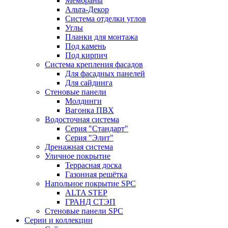
Мембраны
Альта-Декор
Система отделки углов
Углы
Планки для монтажа
Под камень
Под кирпич
Система крепления фасадов
Для фасадных панелей
Для сайдинга
Стеновые панели
Молдинги
Вагонка ПВХ
Водосточная система
Серия "Стандарт"
Серия "Элит"
Дренажная система
Уличное покрытие
Террасная доска
Газонная решётка
Напольное покрытие SPC
ALTA STEP
ГРАНД СТЭП
Стеновые панели SPC
Серии и коллекции