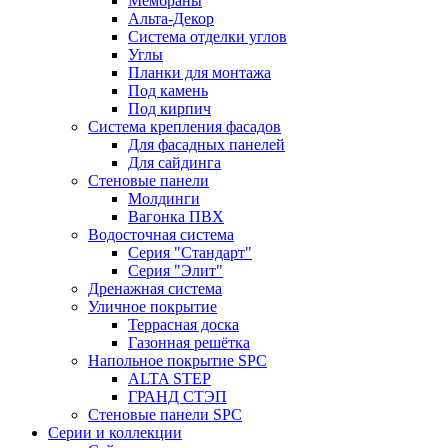
Мембраны
Альта-Декор
Система отделки углов
Углы
Планки для монтажа
Под камень
Под кирпич
Система крепления фасадов
Для фасадных панелей
Для сайдинга
Стеновые панели
Молдинги
Вагонка ПВХ
Водосточная система
Серия "Стандарт"
Серия "Элит"
Дренажная система
Уличное покрытие
Террасная доска
Газонная решётка
Напольное покрытие SPC
ALTA STEP
ГРАНД СТЭП
Стеновые панели SPC
Серии и коллекции