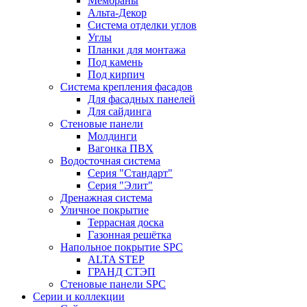
Мембраны
Альта-Декор
Система отделки углов
Углы
Планки для монтажа
Под камень
Под кирпич
Система крепления фасадов
Для фасадных панелей
Для сайдинга
Стеновые панели
Молдинги
Вагонка ПВХ
Водосточная система
Серия "Стандарт"
Серия "Элит"
Дренажная система
Уличное покрытие
Террасная доска
Газонная решётка
Напольное покрытие SPC
ALTA STEP
ГРАНД СТЭП
Стеновые панели SPC
Серии и коллекции