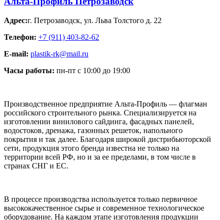
Альта-Профиль Петрозаводск
Адрес:
г. Петрозаводск
,
ул. Льва Толстого д. 22
Телефон:
+7 (911) 403-82-62
E-mail:
plastik-rk@mail.ru
Часы работы:
пн-пт с 10:00 до 19:00
Производственное предприятие Альта-Профиль — флагман
российского строительного рынка. Специализируется на
изготовлении винилового сайдинга, фасадных панелей,
водостоков, дренажа, газонных решеток, напольного
покрытия и так далее. Благодаря широкой дистрибьюторской
сети, продукция этого бренда известна не только на
территории всей РФ, но и за ее пределами, в том числе в
странах СНГ и ЕС.
В процессе производства используется только первичное
высококачественное сырье и современное технологическое
оборудование. На каждом этапе изготовления продукции