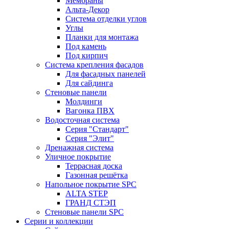
Мембраны
Альта-Декор
Система отделки углов
Углы
Планки для монтажа
Под камень
Под кирпич
Система крепления фасадов
Для фасадных панелей
Для сайдинга
Стеновые панели
Молдинги
Вагонка ПВХ
Водосточная система
Серия "Стандарт"
Серия "Элит"
Дренажная система
Уличное покрытие
Террасная доска
Газонная решётка
Напольное покрытие SPC
ALTA STEP
ГРАНД СТЭП
Стеновые панели SPC
Серии и коллекции