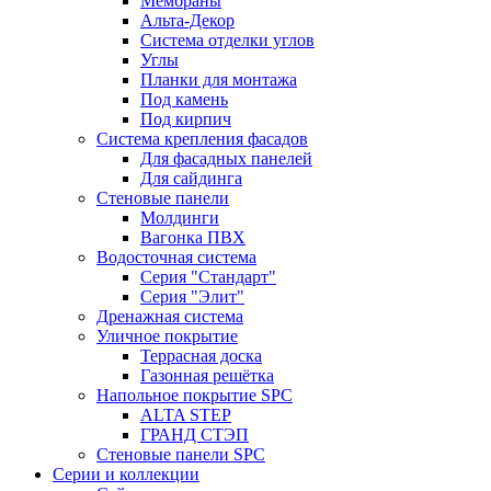
Мембраны
Альта-Декор
Система отделки углов
Углы
Планки для монтажа
Под камень
Под кирпич
Система крепления фасадов
Для фасадных панелей
Для сайдинга
Стеновые панели
Молдинги
Вагонка ПВХ
Водосточная система
Серия "Стандарт"
Серия "Элит"
Дренажная система
Уличное покрытие
Террасная доска
Газонная решётка
Напольное покрытие SPC
ALTA STEP
ГРАНД СТЭП
Стеновые панели SPC
Серии и коллекции