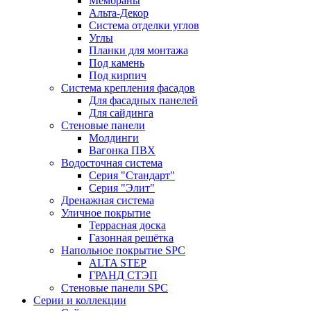
Мембраны
Альта-Декор
Система отделки углов
Углы
Планки для монтажа
Под камень
Под кирпич
Система крепления фасадов
Для фасадных панелей
Для сайдинга
Стеновые панели
Молдинги
Вагонка ПВХ
Водосточная система
Серия "Стандарт"
Серия "Элит"
Дренажная система
Уличное покрытие
Террасная доска
Газонная решётка
Напольное покрытие SPC
ALTA STEP
ГРАНД СТЭП
Стеновые панели SPC
Серии и коллекции