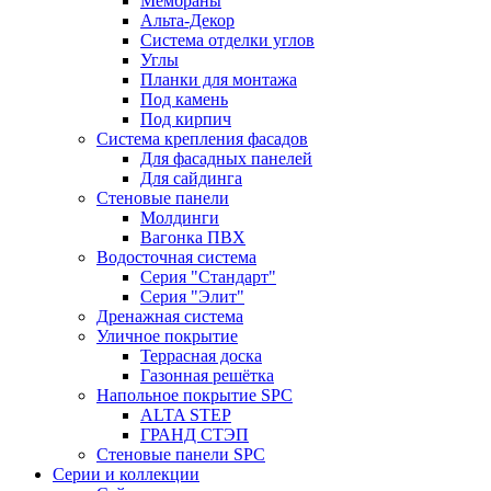
Мембраны
Альта-Декор
Система отделки углов
Углы
Планки для монтажа
Под камень
Под кирпич
Система крепления фасадов
Для фасадных панелей
Для сайдинга
Стеновые панели
Молдинги
Вагонка ПВХ
Водосточная система
Серия "Стандарт"
Серия "Элит"
Дренажная система
Уличное покрытие
Террасная доска
Газонная решётка
Напольное покрытие SPC
ALTA STEP
ГРАНД СТЭП
Стеновые панели SPC
Серии и коллекции