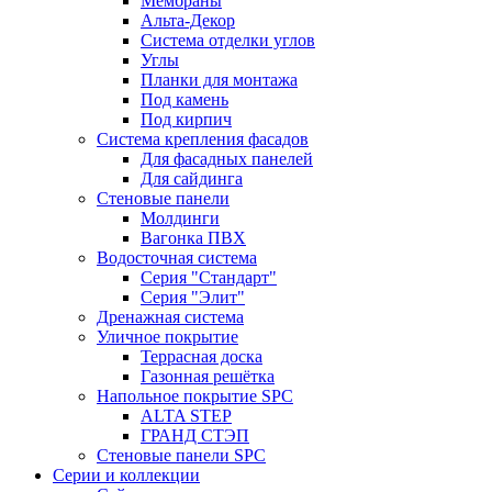
Мембраны
Альта-Декор
Система отделки углов
Углы
Планки для монтажа
Под камень
Под кирпич
Система крепления фасадов
Для фасадных панелей
Для сайдинга
Стеновые панели
Молдинги
Вагонка ПВХ
Водосточная система
Серия "Стандарт"
Серия "Элит"
Дренажная система
Уличное покрытие
Террасная доска
Газонная решётка
Напольное покрытие SPC
ALTA STEP
ГРАНД СТЭП
Стеновые панели SPC
Серии и коллекции