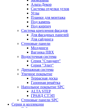
Мембраны
Альта-Декор
Система отделки углов
Углы
Планки для монтажа
Под камень
Под кирпич
Система крепления фасадов
Для фасадных панелей
Для сайдинга
Стеновые панели
Молдинги
Вагонка ПВХ
Водосточная система
Серия "Стандарт"
Серия "Элит"
Дренажная система
Уличное покрытие
Террасная доска
Газонная решётка
Напольное покрытие SPC
ALTA STEP
ГРАНД СТЭП
Стеновые панели SPC
Серии и коллекции