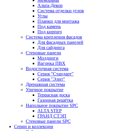
Мембраны
Альта-Декор
Система отделки углов
Углы
Планки для монтажа
Под камень
Под кирпич
Система крепления фасадов
Для фасадных панелей
Для сайдинга
Стеновые панели
Молдинги
Вагонка ПВХ
Водосточная система
Серия "Стандарт"
Серия "Элит"
Дренажная система
Уличное покрытие
Террасная доска
Газонная решётка
Напольное покрытие SPC
ALTA STEP
ГРАНД СТЭП
Стеновые панели SPC
Серии и коллекции