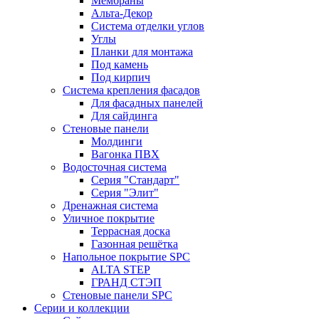
Мембраны
Альта-Декор
Система отделки углов
Углы
Планки для монтажа
Под камень
Под кирпич
Система крепления фасадов
Для фасадных панелей
Для сайдинга
Стеновые панели
Молдинги
Вагонка ПВХ
Водосточная система
Серия "Стандарт"
Серия "Элит"
Дренажная система
Уличное покрытие
Террасная доска
Газонная решётка
Напольное покрытие SPC
ALTA STEP
ГРАНД СТЭП
Стеновые панели SPC
Серии и коллекции