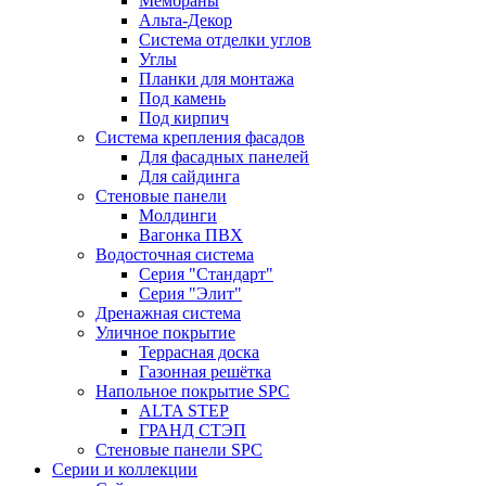
Мембраны
Альта-Декор
Система отделки углов
Углы
Планки для монтажа
Под камень
Под кирпич
Система крепления фасадов
Для фасадных панелей
Для сайдинга
Стеновые панели
Молдинги
Вагонка ПВХ
Водосточная система
Серия "Стандарт"
Серия "Элит"
Дренажная система
Уличное покрытие
Террасная доска
Газонная решётка
Напольное покрытие SPC
ALTA STEP
ГРАНД СТЭП
Стеновые панели SPC
Серии и коллекции