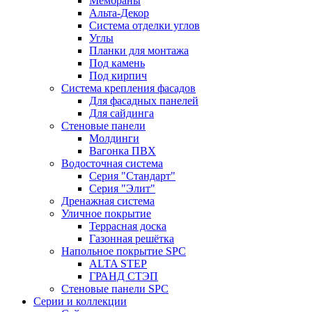
Мембраны
Альта-Декор
Система отделки углов
Углы
Планки для монтажа
Под камень
Под кирпич
Система крепления фасадов
Для фасадных панелей
Для сайдинга
Стеновые панели
Молдинги
Вагонка ПВХ
Водосточная система
Серия "Стандарт"
Серия "Элит"
Дренажная система
Уличное покрытие
Террасная доска
Газонная решётка
Напольное покрытие SPC
ALTA STEP
ГРАНД СТЭП
Стеновые панели SPC
Серии и коллекции