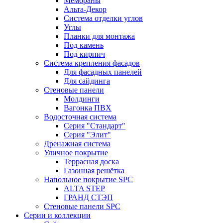
Мембраны
Альта-Декор
Система отделки углов
Углы
Планки для монтажа
Под камень
Под кирпич
Система крепления фасадов
Для фасадных панелей
Для сайдинга
Стеновые панели
Молдинги
Вагонка ПВХ
Водосточная система
Серия "Стандарт"
Серия "Элит"
Дренажная система
Уличное покрытие
Террасная доска
Газонная решётка
Напольное покрытие SPC
ALTA STEP
ГРАНД СТЭП
Стеновые панели SPC
Серии и коллекции