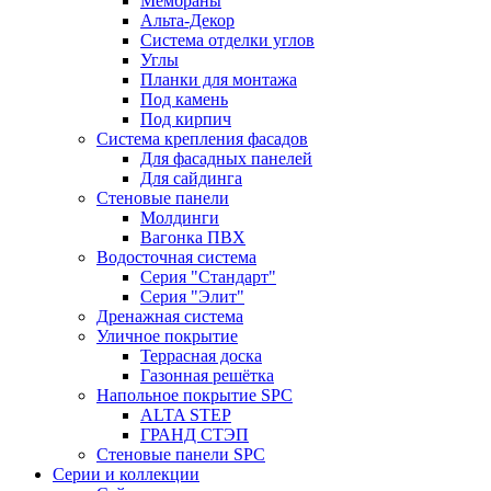
Мембраны
Альта-Декор
Система отделки углов
Углы
Планки для монтажа
Под камень
Под кирпич
Система крепления фасадов
Для фасадных панелей
Для сайдинга
Стеновые панели
Молдинги
Вагонка ПВХ
Водосточная система
Серия "Стандарт"
Серия "Элит"
Дренажная система
Уличное покрытие
Террасная доска
Газонная решётка
Напольное покрытие SPC
ALTA STEP
ГРАНД СТЭП
Стеновые панели SPC
Серии и коллекции