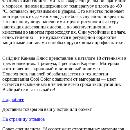
техническими свойствами. Благодаря специальной адаптации
к морозам, панели выдерживают температуру вплоть до -60
°C, оставаясь неуязвимыми к ударам. Это качество позволяет
монтировать их даже в холода, не боясь случайно повредить.
По внешнему виду панели имитируют рисунок и фактуру
настоящих деревянных досок, а по эксплуатационным
качествам во многом превосходят их. Они устойчивы к влаге,
огню, гниению — не нуждаются в регулярной обработке
защитными составами и любых других видах профилактики.
Сайдинг Канада Плюс представлен в каталоге 18 оттенками в
трех коллекциях: Премиум, Престиж и Карелия. Материал
изготовления: акриловый и виниловый полимер.
Поверхность панелей обрабатывается по технологии
окрашивания Cool Color с защитой от выгорания — цвет
остается насыщенным в течение всего срока эксплуатации.
Выбирайте и заказывайте!
Подробнее
Доставим товары на ваш участок или объект.
На страницу отзывов
Совет специалиста:
“Ассортимент строительных материалов,