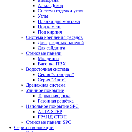
Мембраны
Альта-Декор
Система отделки углов
Углы
Планки для монтажа
Под камень
Под кирпич
Система крепления фасадов
Для фасадных панелей
Для сайдинга
Стеновые панели
Молдинги
Вагонка ПВХ
Водосточная система
Серия "Стандарт"
Серия "Элит"
Дренажная система
Уличное покрытие
Террасная доска
Газонная решётка
Напольное покрытие SPC
ALTA STEP
ГРАНД СТЭП
Стеновые панели SPC
Серии и коллекции