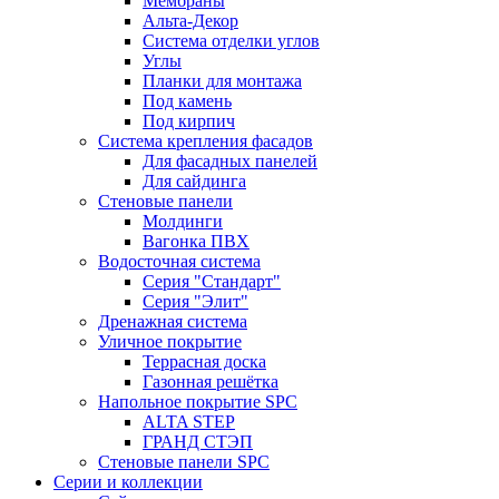
Мембраны
Альта-Декор
Система отделки углов
Углы
Планки для монтажа
Под камень
Под кирпич
Система крепления фасадов
Для фасадных панелей
Для сайдинга
Стеновые панели
Молдинги
Вагонка ПВХ
Водосточная система
Серия "Стандарт"
Серия "Элит"
Дренажная система
Уличное покрытие
Террасная доска
Газонная решётка
Напольное покрытие SPC
ALTA STEP
ГРАНД СТЭП
Стеновые панели SPC
Серии и коллекции