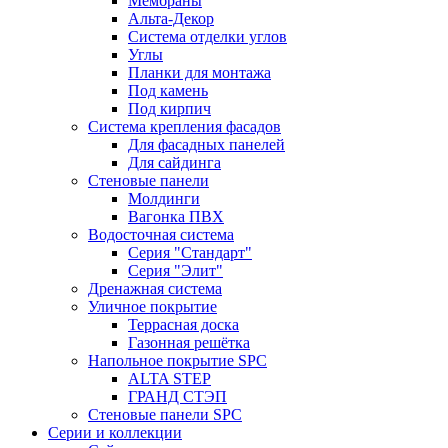
Мембраны
Альта-Декор
Система отделки углов
Углы
Планки для монтажа
Под камень
Под кирпич
Система крепления фасадов
Для фасадных панелей
Для сайдинга
Стеновые панели
Молдинги
Вагонка ПВХ
Водосточная система
Серия "Стандарт"
Серия "Элит"
Дренажная система
Уличное покрытие
Террасная доска
Газонная решётка
Напольное покрытие SPC
ALTA STEP
ГРАНД СТЭП
Стеновые панели SPC
Серии и коллекции