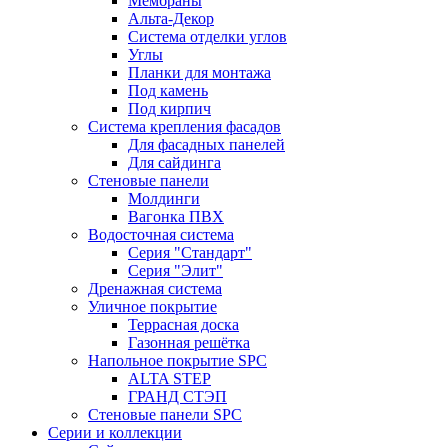
Мембраны
Альта-Декор
Система отделки углов
Углы
Планки для монтажа
Под камень
Под кирпич
Система крепления фасадов
Для фасадных панелей
Для сайдинга
Стеновые панели
Молдинги
Вагонка ПВХ
Водосточная система
Серия "Стандарт"
Серия "Элит"
Дренажная система
Уличное покрытие
Террасная доска
Газонная решётка
Напольное покрытие SPC
ALTA STEP
ГРАНД СТЭП
Стеновые панели SPC
Серии и коллекции