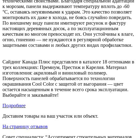
техническими свойствами. Благодаря специальной адаптации
к морозам, панели выдерживают температуру вплоть до -60
°C, оставаясь неуязвимыми к ударам. Это качество позволяет
монтировать их даже в холода, не боясь случайно повредить.
По внешнему виду панели имитируют рисунок и фактуру
настоящих деревянных досок, а по эксплуатационным
качествам во многом превосходят их. Они устойчивы к влаге,
огню, гниению — не нуждаются в регулярной обработке
защитными составами и любых других видах профилактики.
Сайдинг Канада Плюс представлен в каталоге 18 оттенками в
трех коллекциях: Премиум, Престиж и Карелия. Материал
изготовления: акриловый и виниловый полимер.
Поверхность панелей обрабатывается по технологии
окрашивания Cool Color с защитой от выгорания — цвет
остается насыщенным в течение всего срока эксплуатации.
Выбирайте и заказывайте!
Подробнее
Доставим товары на ваш участок или объект.
На страницу отзывов
Совет специалиста:
“Ассортимент строительных материалов,