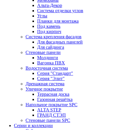
Мембраны
Альта-Декор
Система отделки углов
Углы
Планки для монтажа
Под камень
Под кирпич
Система крепления фасадов
Для фасадных панелей
Для сайдинга
Стеновые панели
Молдинги
Вагонка ПВХ
Водосточная система
Серия "Стандарт"
Серия "Элит"
Дренажная система
Уличное покрытие
Террасная доска
Газонная решётка
Напольное покрытие SPC
ALTA STEP
ГРАНД СТЭП
Стеновые панели SPC
Серии и коллекции