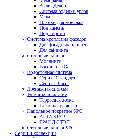
Мембраны
Альта-Декор
Система отделки углов
Углы
Планки для монтажа
Под камень
Под кирпич
Система крепления фасадов
Для фасадных панелей
Для сайдинга
Стеновые панели
Молдинги
Вагонка ПВХ
Водосточная система
Серия "Стандарт"
Серия "Элит"
Дренажная система
Уличное покрытие
Террасная доска
Газонная решётка
Напольное покрытие SPC
ALTA STEP
ГРАНД СТЭП
Стеновые панели SPC
Серии и коллекции