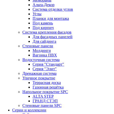
Мембраны
Альта-Декор
Система отделки углов
Углы
Планки для монтажа
Под камень
Под кирпич
Система крепления фасадов
Для фасадных панелей
Для сайдинга
Стеновые панели
Молдинги
Вагонка ПВХ
Водосточная система
Серия "Стандарт"
Серия "Элит"
Дренажная система
Уличное покрытие
Террасная доска
Газонная решётка
Напольное покрытие SPC
ALTA STEP
ГРАНД СТЭП
Стеновые панели SPC
Серии и коллекции