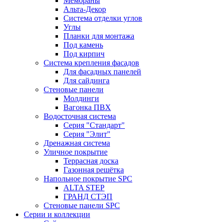
Мембраны
Альта-Декор
Система отделки углов
Углы
Планки для монтажа
Под камень
Под кирпич
Система крепления фасадов
Для фасадных панелей
Для сайдинга
Стеновые панели
Молдинги
Вагонка ПВХ
Водосточная система
Серия "Стандарт"
Серия "Элит"
Дренажная система
Уличное покрытие
Террасная доска
Газонная решётка
Напольное покрытие SPC
ALTA STEP
ГРАНД СТЭП
Стеновые панели SPC
Серии и коллекции