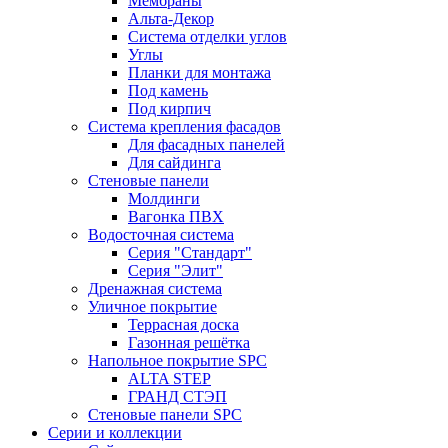
Мембраны
Альта-Декор
Система отделки углов
Углы
Планки для монтажа
Под камень
Под кирпич
Система крепления фасадов
Для фасадных панелей
Для сайдинга
Стеновые панели
Молдинги
Вагонка ПВХ
Водосточная система
Серия "Стандарт"
Серия "Элит"
Дренажная система
Уличное покрытие
Террасная доска
Газонная решётка
Напольное покрытие SPC
ALTA STEP
ГРАНД СТЭП
Стеновые панели SPC
Серии и коллекции