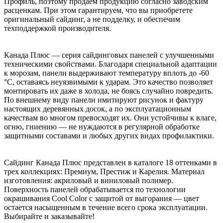
Профиль, поэтому продаем продукцию согласно заводским
расценкам. При этом гарантируем, что вы приобретете
оригинальный сайдинг, а не подделку, и обеспечим
техподдержкой производителя.
Канада Плюс — серия сайдинговых панелей с улучшенными
техническими свойствами. Благодаря специальной адаптации
к морозам, панели выдерживают температуру вплоть до -60
°C, оставаясь неуязвимыми к ударам. Это качество позволяет
монтировать их даже в холода, не боясь случайно повредить.
По внешнему виду панели имитируют рисунок и фактуру
настоящих деревянных досок, а по эксплуатационным
качествам во многом превосходят их. Они устойчивы к влаге,
огню, гниению — не нуждаются в регулярной обработке
защитными составами и любых других видах профилактики.
Сайдинг Канада Плюс представлен в каталоге 18 оттенками в
трех коллекциях: Премиум, Престиж и Карелия. Материал
изготовления: акриловый и виниловый полимер.
Поверхность панелей обрабатывается по технологии
окрашивания Cool Color с защитой от выгорания — цвет
остается насыщенным в течение всего срока эксплуатации.
Выбирайте и заказывайте!