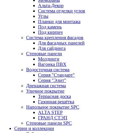
Мембраны
Альта-Декор
Система отделки углов
Углы
Планки для монтажа
Под камень
Под кирпич
Система крепления фасадов
Для фасадных панелей
Для сайдинга
Стеновые панели
Молдинги
Вагонка ПВХ
Водосточная система
Серия "Стандарт"
Серия "Элит"
Дренажная система
Уличное покрытие
Террасная доска
Газонная решётка
Напольное покрытие SPC
ALTA STEP
ГРАНД СТЭП
Стеновые панели SPC
Серии и коллекции